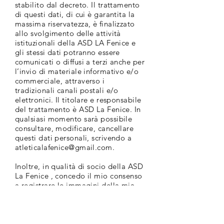
stabilito dal decreto. Il trattamento
di questi dati, di cui è garantita la
massima riservatezza, è finalizzato
allo svolgimento delle attività
istituzionali della ASD LA Fenice e
gli stessi dati potranno essere
comunicati o diffusi a terzi anche per
l’invio di materiale informativo e/o
commerciale, attraverso i
tradizionali canali postali e/o
elettronici. Il titolare e responsabile
del trattamento è ASD La Fenice. In
qualsiasi momento sarà possibile
consultare, modificare, cancellare
questi dati personali, scrivendo a
atleticalafenice@gmail.com
.
Inoltre, in qualità di socio della ASD
La Fenice , concedo il mio consenso
a registrare le immagini della mia
persona e dei miei familiari, durante
la nostra presenza alle attività
previste dal ASD La Fenice e delle
organizzazioni ad essa collegate.